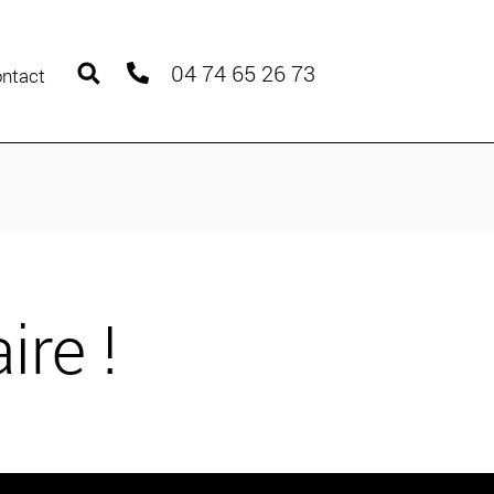
04 74 65 26 73
ntact
ire !