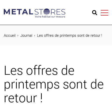
04 74 65 26 73
Accueil
Journal
Les offres de printemps sont de retour !
Produits
Réalisations
Les offres de
Métal Stores
printemps sont de
Journal
retour !
Contact