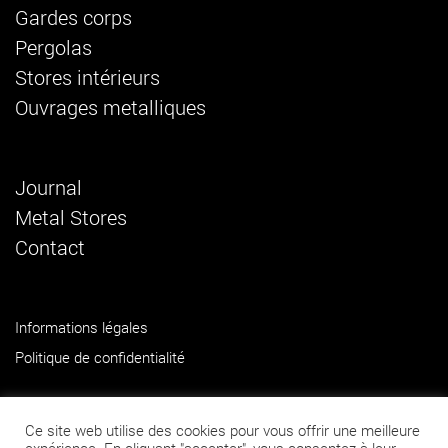
Gardes corps
Pergolas
Stores intérieurs
Ouvrages metalliques
Journal
Metal Stores
Contact
Informations légales
Politique de confidentialité
Ce site web utilise des cookies pour vous offrir une meilleure
© 2026 Métal Stores