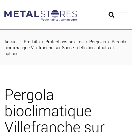
04 74 65 26 73
Accueil
Produits
Protections solaires
Pergolas
Pergola
bioclimatique Villefranche sur Saône : définition, atouts et
options
Produits
Réalisations
Métal Stores
Pergola
Journal
bioclimatique
Contact
Villefranche sur