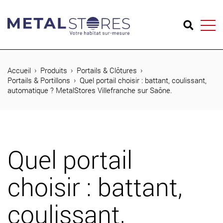
04 74 65 26 73
Accueil
Produits
Portails & Clôtures
Portails & Portillons
Quel portail choisir : battant, coulissant,
automatique ? MetalStores Villefranche sur Saône.
Produits
Réalisations
Métal Stores
Quel portail
Journal
choisir : battant,
Contact
coulissant,