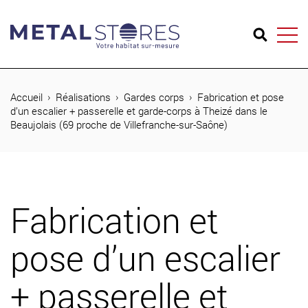
04 74 65 26 73
Accueil
Réalisations
Gardes corps
Fabrication et pose
d’un escalier + passerelle et garde-corps à Theizé dans le
Beaujolais (69 proche de Villefranche-sur-Saône)
Produits
Réalisations
Métal Stores
Fabrication et
Journal
pose d’un escalier
Contact
+ passerelle et