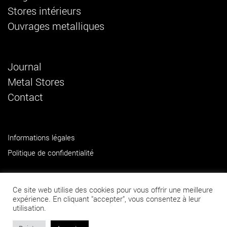
Stores intérieurs
Ouvrages metalliques
Journal
Metal Stores
Contact
Informations légales
Politique de confidentialité
Ce site web utilise des cookies pour vous offrir une meilleure
© 2026 Métal Stores
expérience. En cliquant "accepter", vous consentez à leur
utilisation.