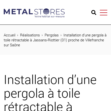
04 74 65 26 73
Accueil
Réalisations
Pergolas
Installation d’une pergola à
toile rétractable à Jassans-Riottier (01) proche de Villefranche
sur Saône
Produits
Réalisations
Métal Stores
Installation d’une
Journal
pergola à toile
Contact
rétractable à