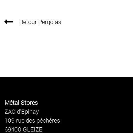
Retour Pergolas
Métal Stores
ZAC d'Epinay
109 rue des péchères
69400 GLEIZE