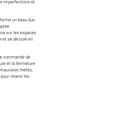
es imperfections et
s forme un beau duo
aptée.
ace sur les espaces
e et se déroule en
une commande de
ure et la fermeture
e mauvaise météo,
pour retenir les