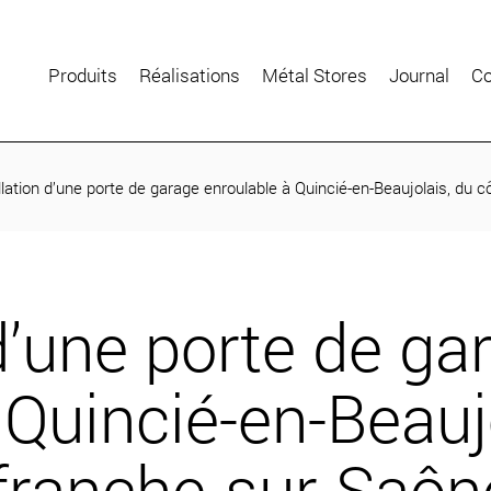
Produits
Réalisations
Métal Stores
Journal
Co
llation d’une porte de garage enroulable à Quincié-en-Beaujolais, du c
 d’une porte de ga
 Quincié-en-Beauj
efranche-sur-Saôn