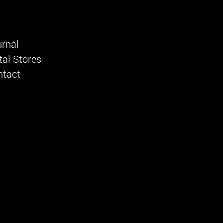
rnal
al Stores
ntact