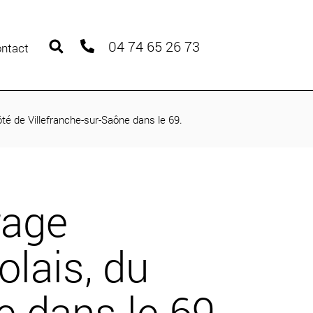
04 74 65 26 73
ntact
ôté de Villefranche-sur-Saône dans le 69.
rage
olais, du
e dans le 69.