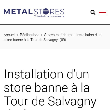
04 74 65 26 73
Accueil
Réalisations
Stores extérieurs
Installation d’un
store banne à la Tour de Salvagny (69)
Produits
Réalisations
Installation d’un
Métal Stores
store banne à la
Journal
Contact
Tour de Salvagny