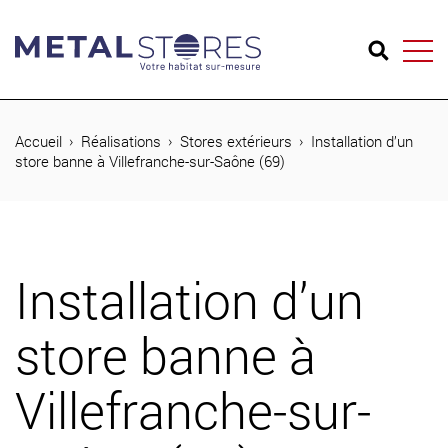
04 74 65 26 73
Accueil
Réalisations
Stores extérieurs
Installation d’un
store banne à Villefranche-sur-Saône (69)
Produits
Réalisations
Installation d’un
Métal Stores
store banne à
Journal
Contact
Villefranche-sur-